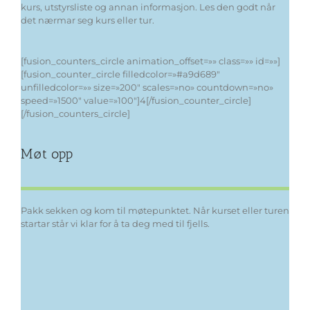
kurs, utstyrsliste og annan informasjon. Les den godt når
det nærmar seg kurs eller tur.
[fusion_counters_circle animation_offset=»» class=»» id=»»]
[fusion_counter_circle filledcolor=»#a9d689″
unfilledcolor=»» size=»200″ scales=»no» countdown=»no»
speed=»1500″ value=»100″]4[/fusion_counter_circle]
[/fusion_counters_circle]
Møt opp
Pakk sekken og kom til møtepunktet. Når kurset eller turen
startar står vi klar for å ta deg med til fjells.