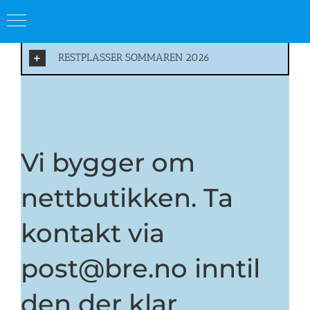
Skip
RESTPLASSER SOMMAREN 2026
to
content
Vi bygger om
nettbutikken.
Ta
kontakt via
post@bre.no inntil
den der klar