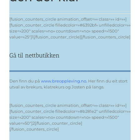
[fusion_counters_circle animation_offset=»» class=»» id=»»]
[fusion_counter_circle filledcolor=»#6392bf» unfilledcolor=»»
size=»200″ scales=»no» countdown=»no» speed=»1500″
value=»25″]1[/fusion_counter_circle][/fusion_counters_circle]
Gå til nettbutikken
Den finn du på
www.breoppleving.no
.
Her finn du eit stort
utval av brekurs, klatrekurs og Josten på langs.
[fusion_counters_circle animation_offset=»» class=»» id=»»]
[fusion_counter_circle filledcolor=»#b281e2″ unfilledcolor=»»
size=»200″ scales=»no» countdown=»no» speed=»1500″
value=»50″]2[/fusion_counter_circle]
[/fusion_counters_circle]