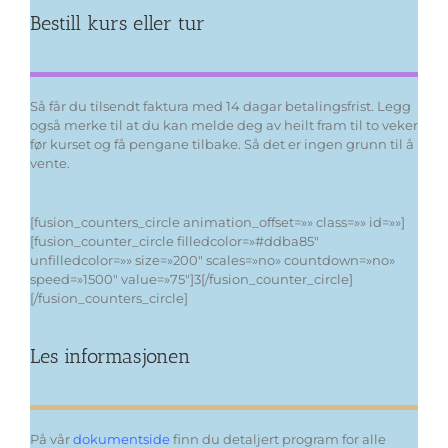
Bestill kurs eller tur
Så får du tilsendt faktura med 14 dagar betalingsfrist. Legg
også merke til at du kan melde deg av heilt fram til to veker
før kurset og få pengane tilbake. Så det er ingen grunn til å
vente.
[fusion_counters_circle animation_offset=»» class=»» id=»»]
[fusion_counter_circle filledcolor=»#ddba85″
unfilledcolor=»» size=»200″ scales=»no» countdown=»no»
speed=»1500″ value=»75″]3[/fusion_counter_circle]
[/fusion_counters_circle]
Les informasjonen
På vår
dokumentside
finn du detaljert program for alle