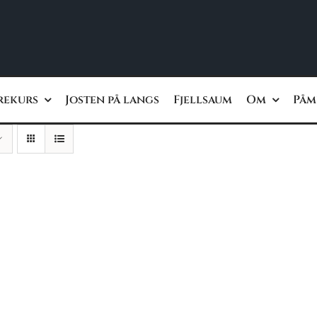
rekurs
Josten på langs
Fjellsaum
Om
Påm