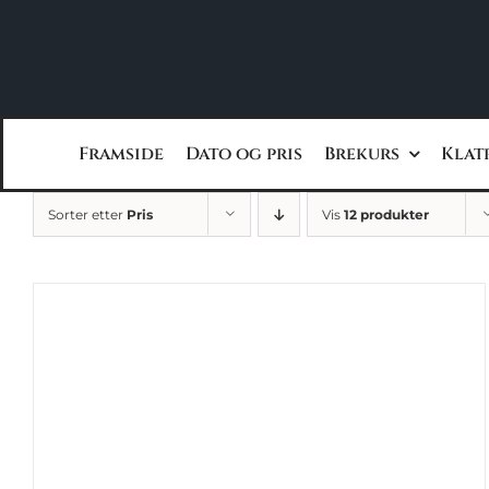
Skip
to
content
Framside
Dato og pris
Brekurs
Klat
Sorter etter
Pris
Vis
12 produkter