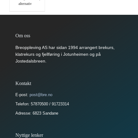
alternativ
produktet
500
har
flere
varianter.
Alternativene
kan
Om oss
velges
på
Breoppleving AS har sidan 1994 arrangert brekurs,
produktsiden
klatrekurs og fjellføring i Jotunheimen og på
Jostedalsbreen.
Kontakt
E-post:
post@bre.no
Telefon: 57870500 / 91723314
Adresse: 6823 Sandane
Nyttige lenker