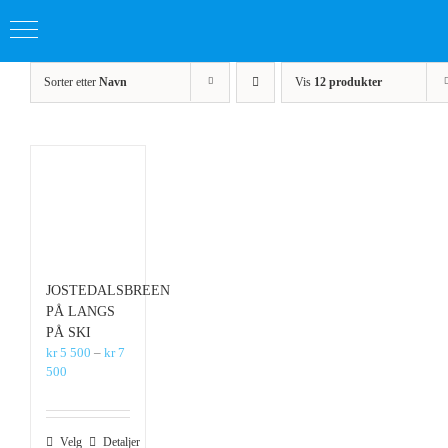
Skip
Sorter etter
Navn
Vis
12 produkter
to
content
JOSTEDALSBREEN
PÅ LANGS
PÅ SKI
kr
5 500
–
kr
7
Prisområde:
500
kr 5
500
til
Dette
Velg
Detaljer
kr 7