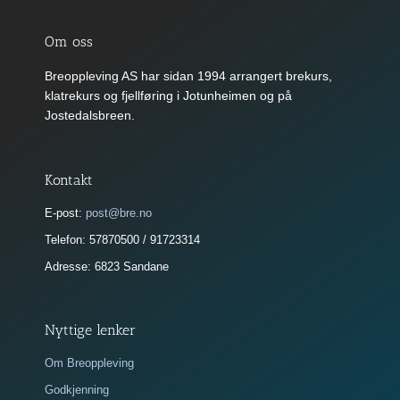
kan
velges
på
Om oss
produktsiden
Breoppleving AS har sidan 1994 arrangert brekurs,
klatrekurs og fjellføring i Jotunheimen og på
Jostedalsbreen.
Kontakt
E-post:
post@bre.no
Telefon: 57870500 / 91723314
Adresse: 6823 Sandane
Nyttige lenker
Om Breoppleving
Godkjenning