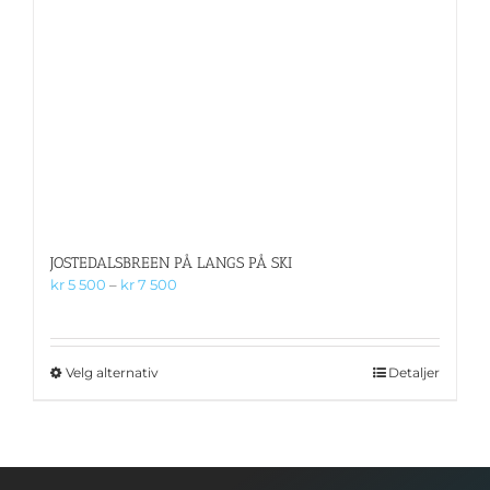
JOSTEDALSBREEN PÅ LANGS PÅ SKI
Prisområde:
kr
5 500
–
kr
7 500
kr 5
500
til
kr 7
Dette
Velg alternativ
Detaljer
500
produktet
har
flere
varianter.
Alternativene