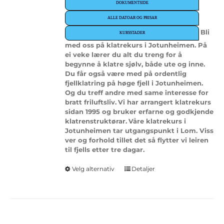
DOKUMENTSIDE
ALLE DATOAR OG PRISAR
Bli
KURSSTADER
med oss på klatrekurs i Jotunheimen. På
ei veke lærer du alt du treng for å
begynne å klatre sjølv, både ute og inne.
Du får også være med på ordentlig
fjellklatring på høge fjell i Jotunheimen.
Og du treff andre med same interesse for
bratt friluftsliv.
Vi har arrangert klatrekurs
sidan 1995 og bruker erfarne og godkjende
klatrenstruktørar.
Våre klatrekurs i
Jotunheimen tar utgangspunkt i Lom. Viss
ver og forhold tillet det så flytter vi leiren
til fjells etter tre dagar.
Dette
Velg alternativ
Detaljer
produktet
har
flere
varianter.
Alternativene