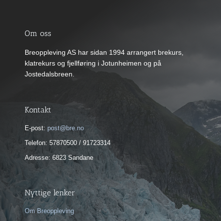
kan
velges
på
produktsiden
Om oss
Breoppleving AS har sidan 1994 arrangert brekurs,
klatrekurs og fjellføring i Jotunheimen og på
Jostedalsbreen.
Kontakt
E-post:
post@bre.no
Telefon: 57870500 / 91723314
Adresse: 6823 Sandane
Nyttige lenker
Om Breoppleving