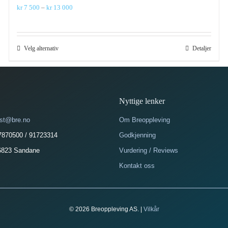
Prisområde:
kr
7 500
–
kr
13 000
kr 7
500
til
kr 13
Dette
Velg alternativ
Detaljer
000
produktet
har
flere
varianter.
Alternativene
Nyttige lenker
kan
velges
st@bre.no
Om Breoppleving
på
57870500 / 91723314
produktsiden
Godkjenning
6823 Sandane
Vurdering / Reviews
Kontakt oss
© 2026 Breoppleving AS. |
Vilkår