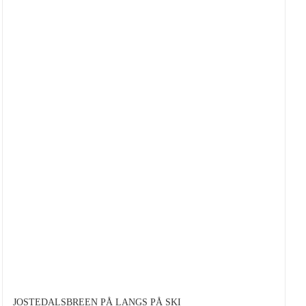
flere
varianter.
Alternativene
kan
velges
på
produktsiden
JOSTEDALSBREEN PÅ LANGS PÅ SKI