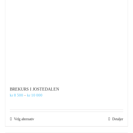
BREKURS I JOSTEDALEN
Prisområde:
kr
8 500
–
kr
10 000
kr 8
500
til
kr 10
Dette
Velg alternativ
Detaljer
000
produktet
har