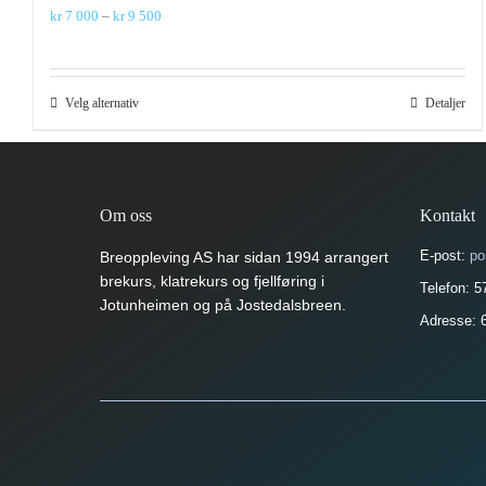
Prisområde:
kr
7 000
–
kr
9 500
kr 7
000
til
kr 9
Dette
Velg alternativ
Detaljer
500
produktet
har
flere
varianter.
Alternativene
Om oss
Kontakt
kan
velges
E-post:
po
Breoppleving AS har sidan 1994 arrangert
på
brekurs, klatrekurs og fjellføring i
produktsiden
Telefon: 
Jotunheimen og på Jostedalsbreen.
Adresse: 