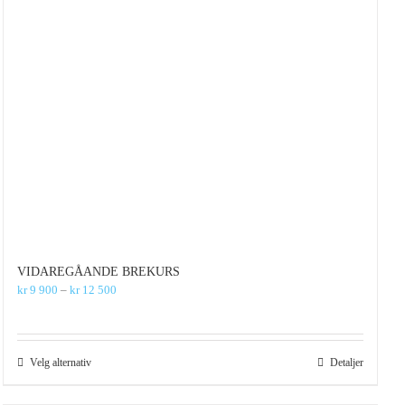
VIDAREGÅANDE BREKURS
Prisområde:
kr
9 900
–
kr
12 500
kr 9
900
til
kr 12
Dette
Velg alternativ
Detaljer
500
produktet
har