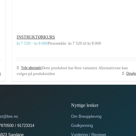
INSTRUKTØRKURS
kr
7 520
–
kr
8 000
Prisområde: kr 7 520 til kr 8 000
Velg alternativ
Dette produktet har flere varianter. Alternativene kan
r
velges på produktsiden
Detalj
Nyttige lenker
st@bre.no
Om Breoppleving
57870500 / 91723314
Godkjenning
6823 Sandane
Vurdering / Reviews