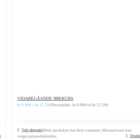
VIDAREGÅANDE BREKURS
kr
9 900
–
kr
12 500
Prisområde: kr 9 900 til kr 12 500
Velg alternativ
Dette produktet har flere varianter. Alternativene kan
r
velges på produktsiden
Detalj