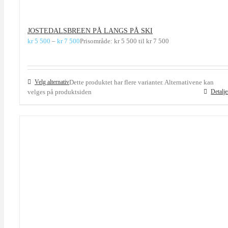
JOSTEDALSBREEN PÅ LANGS PÅ SKI
kr
5 500
–
kr
7 500
Prisområde: kr 5 500 til kr 7 500
Velg alternativ
Dette produktet har flere varianter. Alternativene kan
velges på produktsiden
Detalje