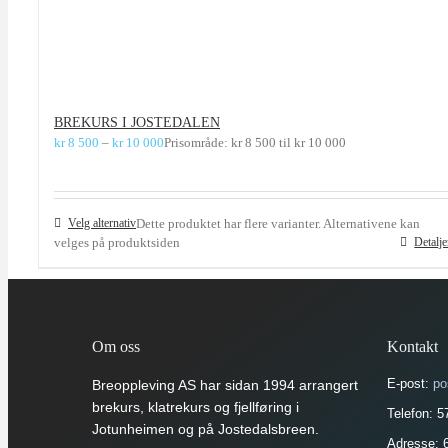
BREKURS I JOSTEDALEN
kr
8 500
–
kr
10 000
Prisområde: kr 8 500 til kr 10 000
Velg alternativ
Dette produktet har flere varianter. Alternativene kan
velges på produktsiden
Detalje
Om oss
Kontakt
E-post:
po
Breoppleving AS har sidan 1994 arrangert
brekurs, klatrekurs og fjellføring i
Telefon: 
Jotunheimen og på Jostedalsbreen.
Adresse: 