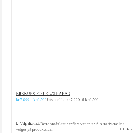
BREKURS FOR KLATRARAR
kr
7 000
–
kr
9 500
Prisområde: kr 7 000 til kr 9 500
Velg alternativ
Dette produktet har flere varianter. Alternativene kan
velges på produktsiden
Detalje