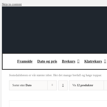
Skip to content
Framside
Dato og pris
Brekurs
Klatrekurs
Jostedalsbreen er vår største isbre. Her det mange brefall og høge toppar.
Sorter etter
Dato
Vis
12 produkter