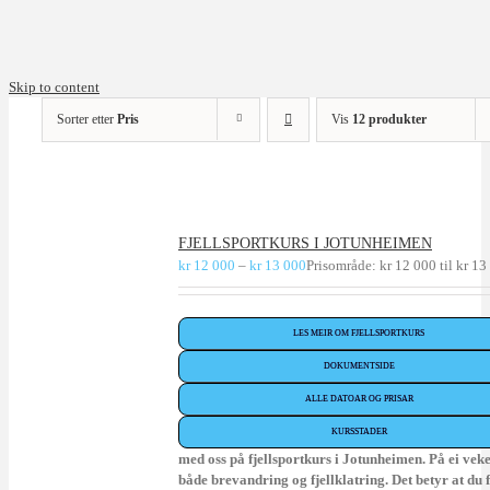
Skip to content
Sorter etter
Pris
Vis
12 produkter
FJELLSPORTKURS I JOTUNHEIMEN
kr
12 000
–
kr
13 000
Prisområde: kr 12 000 til kr 13
LES MEIR OM FJELLSPORTKURS
DOKUMENTSIDE
ALLE DATOAR OG PRISAR
KURSSTADER
med oss på fjellsportkurs i Jotunheimen. På ei vek
både brevandring og fjellklatring. Det betyr at du 