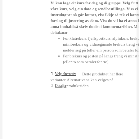
Vi kan lage eit kurs for deg og di gruppe. Velg fritt
våre kurs, velg ein dato og send bestillinga. Viss vi
instruktørar så går kurset, viss ikkje så tek vi kon
forslag til justering av dato. Viss du vil ha ei anna 
anna innhald så skriv du det i kommentarfeltet.
Mi
deltakarar
For klatrekurs, fjellsportkurs, alpinkurs, brekur
minibrekurs og vidaregåande brekurs treng v
melder seg på (eller ein person som betaler for
For brekurs og josten på langs treng vi
minst 
(eller to som betaler for tre).
Velg alternativ
Dette produktet har flere
varianter. Alternativene kan velges på
Detaljer
produktsiden