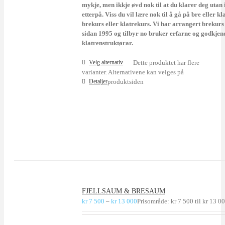
mykje, men ikkje øvd nok til at du klarer deg utan 
etterpå. Viss du vil lære nok til å gå på bre eller kl
brekurs eller klatrekurs.
Vi har arrangert brekurs
sidan 1995 og tilbyr no bruker erfarne og godkjen
klatrenstruktørar.
Velg alternativ
Dette produktet har flere
varianter. Alternativene kan velges på
Detaljer
produktsiden
FJELLSAUM & BRESAUM
kr
7 500
–
kr
13 000
Prisområde: kr 7 500 til kr 13 0