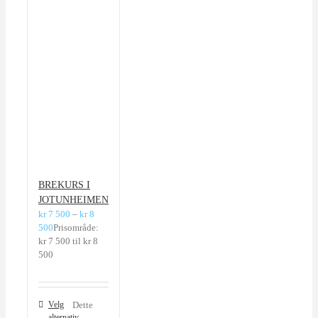
BREKURS I
JOTUNHEIMEN
kr
7 500
–
kr
8
500
Prisområde:
kr 7 500 til kr 8
500
Velg
Dette
alternativ