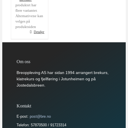
produktet har
flere varianter.
Alternativene kan
velges på
produktsiden
Detaljer
Om oss
Breoppleving AS har sidan 1994 arrangert brekurs,
klatrekurs og fjellføring i Jotunheimen og på
Jostedalsbreen.
Kontakt
E-post:
post@bre.no
Telefon: 57870500 / 91723314